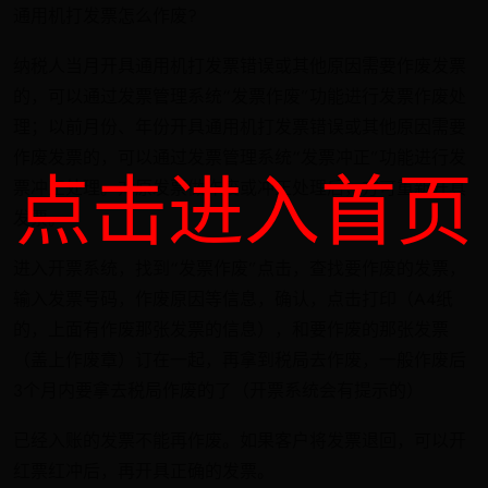
通用机打发票怎么作废?
纳税人当月开具通用机打发票错误或其他原因需要作废发票
的，可以通过发票管理系统“发票作废”功能进行发票作废处
理；以前月份、年份开具通用机打发票错误或其他原因需要
作废发票的，可以通过发票管理系统“发票冲正”功能进行发
点击进入首页
票冲正处理。对原发票做作废或冲正处理后，方可重新开具
发票。
进入开票系统，找到“发票作废”点击，查找要作废的发票，
输入发票号码，作废原因等信息，确认，点击打印（A4纸
的，上面有作废那张发票的信息），和要作废的那张发票
（盖上作废章）订在一起，再拿到税局去作废，一般作废后
3个月内要拿去税局作废的了（开票系统会有提示的）
已经入账的发票不能再作废。如果客户将发票退回，可以开
红票红冲后，再开具正确的发票。