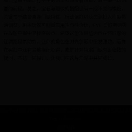
加自身命中率，打不中的伤害就是没有伤害，命中是一切伤
害的前提。总之，宝石与雕纹的搭配没有一成不变的模板，
关键在于结合自身门派特性、玩法偏好以及资源投入程度灵
活调整。副本玩家可侧重实用性与性价比，PVP 爱好者则需
在攻防平衡中寻找突破点。希望这份攻略能为你在怀旧服的
江湖路提供助力，让你的角色在刀光剑影中愈发强劲。若你
在实践中还有其他搭配心得，或是针对特定门派有更细致的
疑问，不妨一同探讨，让我们在这片江湖中共同成长。
Copyright © 2088 游戏风向乐园_全网热门活动_即时更新站 All
Rights Reserved.
友情链接