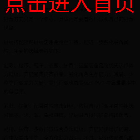
点击进入首页
每个门派的不同，宝石打造的模板也各有千秋，通用的宝石
打造方式只是一个参考，具体还是要看各门派和自己的打造
思路：
雕纹搭配攻略雕纹需用金蚕丝升级，能进一步强化装备属
性，主要的选择参考如下：
武魂、腰带、鞋子、衣服、护肩：这些装备建议优先选择体
力雕纹，其能稳定提高血量，强化角色生存能力。峨眉、少
林等门派尤为关键，其他门派也靠其保证 PVP 与高难副本中
的存活率。
武器、护腕：配置属性攻击雕纹，依照自身门派主属性挑选
对应冰、火、玄、毒攻雕纹，单纯且直接地提高输出伤害。
戒指、护符：多数门派适合身法雕纹，其能同步增加闪避、
命中及暴击率等，全方位助力战斗。不过，部分依赖灵气或