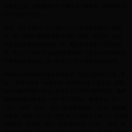
力量的门派，可按需换为灵气雕纹或力量雕纹，特定情形下
针对性提升攻击力。
项链：选忘无雕纹，忘无雕纹可以让普通攻击增加一段输
出。每一段输出都会带来额外的怒气回复，像武当、逍遥、
天龙这些需要满怒技能的门派，用忘无就是更好不过的选
择。而且当下版本的“造成的伤害增加”词条可以同步增加忘
无带来的伤害加成，进一步提升了忘无雕纹带来的伤害。
依据玩法倾向的额外建议副本玩家：纹刻方面可优先选 “猛
击”，并集中把多个装备的同一种纹刻升至 5 级左右，获取
性价比最高的额外增伤。抗性宝石针对副本需求搭配，像刷
缥缈峰就重点叠毒抗。PVP 或卡级玩家：推荐关注 “穿心”
“决心”“凝望” 纹刻。“决心” 能提高暴击率，“穿心” 叠加暴
击伤害，高会心的天山、明教等门派用其在卡级 PVP 中可获
大幅增伤，升满后 “穿心” 综合增伤可到 12.5%。“凝望” 增