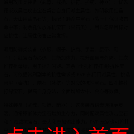
通用攻击类装备（武器、戒指、护符、护腕、神器）：优先
镶嵌双属性攻击宝石契合自身门派主属性，如明教用红晶
石，天山用蓝晶石等；搭配 1 颗命中宝石（紫玉）保证攻击
命中率；剩余孔位放减抗宝石（冥石类），用以忽略目标对
应抗性，让属性伤害正常发挥。
通用防御类装备（衣服、帽子、护肩、手套、腰带、鞋
子）：红宝石为必选，其能加体力，提升血量与外防。其次
推荐祖母绿，用于提升闪避。其余 1个孔推荐打1颗抗性宝
石，可依据常刷副本的抗性需求或 PVP 热门门派属性，挑选
碧玺（毒抗）、皓石（冰抗）等对应的抗性宝石。四孔推荐
打绿宝石，提高自身身法，全面增加命中、会心等数值。
特殊装备（武魂、项链、暗器）：这类装备镶嵌选择更灵
活。通常镶嵌体力宝石增加生存力，同时配双属性攻击宝石
和 1 颗减抗宝石，最大化叠加输出能力。PVP 玩家也可将其
中 1 个攻击宝石孔替换成抗性宝石或减抗宝石。