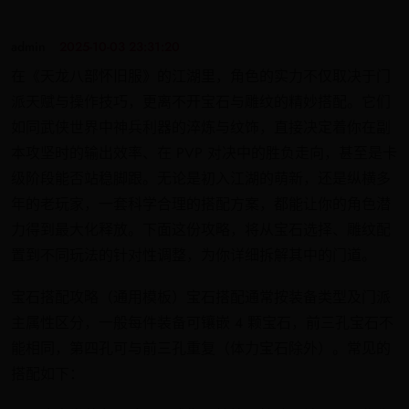
admin
2025-10-03 23:31:20
在《天龙八部怀旧服》的江湖里，角色的实力不仅取决于门
派天赋与操作技巧，更离不开宝石与雕纹的精妙搭配。它们
如同武侠世界中神兵利器的淬炼与纹饰，直接决定着你在副
本攻坚时的输出效率、在 PVP 对决中的胜负走向，甚至是卡
级阶段能否站稳脚跟。无论是初入江湖的萌新，还是纵横多
年的老玩家，一套科学合理的搭配方案，都能让你的角色潜
力得到最大化释放。下面这份攻略，将从宝石选择、雕纹配
置到不同玩法的针对性调整，为你详细拆解其中的门道。
宝石搭配攻略（通用模板）宝石搭配通常按装备类型及门派
主属性区分，一般每件装备可镶嵌 4 颗宝石，前三孔宝石不
能相同，第四孔可与前三孔重复（体力宝石除外）。常见的
搭配如下：